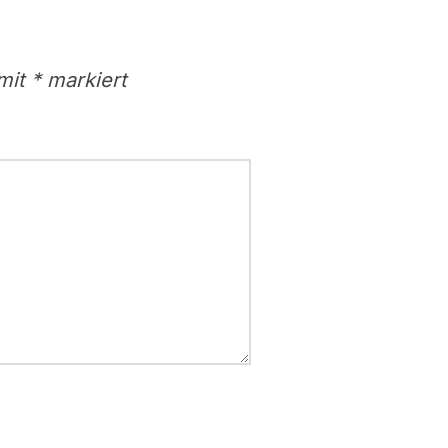
 mit
*
markiert