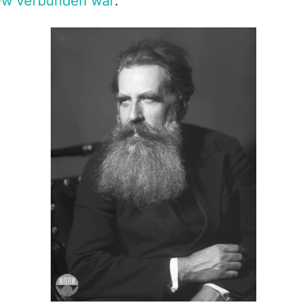
ew verbunden war
.