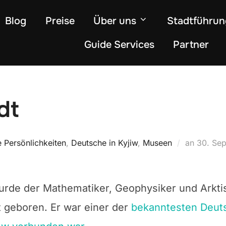
Blog
Preise
Über uns
Stadtführu
Guide Services
Partner
dt
Veröffen
 Persönlichkeiten
,
Deutsche in Kyjiw
,
Museen
an
30. Se
am
rde der Mathematiker, Geophysiker und Arktis
 geboren. Er war einer der
bekanntesten Deut