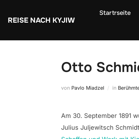
Zum
Startrseite
Inhalt
REISE NACH KYJIW
springen
Otto Schmi
von
Pavlo Miadzel
in
Berühmte
Am 30. September 1891 wu
Julius Juljewitsch
Schmidt