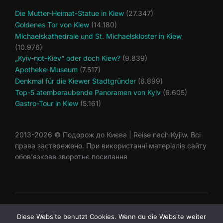
Die Mutter-Heimat-Statue in Kiew
(27.347)
Goldenes Tor von Kiew
(14.180)
Michaelskathedrale und St. Michaelskloster in Kiew
(10.976)
„Kyiv-not-Kiev“ oder doch Kiew?
(9.839)
Apotheke-Museum
(7.517)
Denkmal für die Kiewer Stadtgründer
(6.899)
Top-5 atemberaubende Panoramen von Kyiv
(6.605)
Gastro-Tour in Kiew
(5.161)
2013-2026 © Подорож до Києва | Reise nach Kyjiw. Всі
права застережено. При використанні матеріалів сайту
обов’язкове зворотнє посилання
© 2013-2026 Reise nach Kyjiw
Diese Website benutzt Cookies. Wenn du die Website weiter