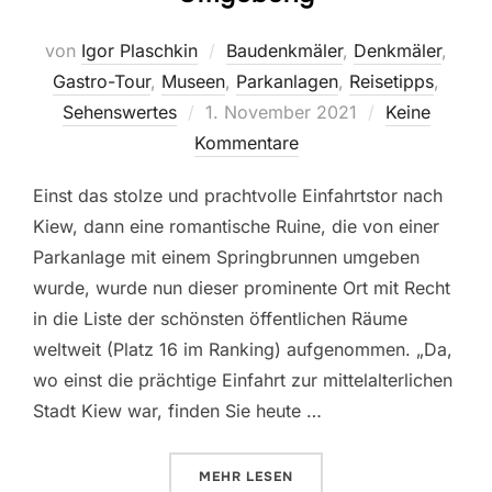
von
Igor Plaschkin
Baudenkmäler
,
Denkmäler
,
Gastro-Tour
,
Museen
,
Parkanlagen
,
Reisetipps
,
Veröffentlicht
Sehenswertes
1. November 2021
Keine
am
Kommentare
Einst das stolze und prachtvolle Einfahrtstor nach
Kiew, dann eine romantische Ruine, die von einer
Parkanlage mit einem Springbrunnen umgeben
wurde, wurde nun dieser prominente Ort mit Recht
in die Liste der schönsten öffentlichen Räume
weltweit (Platz 16 im Ranking) aufgenommen. „Da,
wo einst die prächtige Einfahrt zur mittelalterlichen
Stadt Kiew war, finden Sie heute …
ÜBER „DAS GOLDENE TOR UND 
MEHR
LESEN