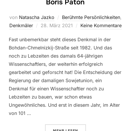
Boris Paton
von
Natascha Jazko
Berühmte Persönlichkeiten
,
Veröffentlicht
Denkmäler
28. März 2021
Keine Kommentare
am
Fast unbemerkbar steht dieses Denkmal in der
Bohdan-Chmelnizkij-Straße seit 1982. Und das
noch zu Lebzeiten des damals 64-jährigen
Wissenschaftlers, der weiterhin erfolgreich
gearbeitet und geforscht hat! Die Entscheidung der
Regierung der damaligen Sowjetunion, ein
Denkmal für einen Wissenschaftler noch zu
Lebzeiten zu bauen, war schon etwas
Ungewöhnliches. Und erst in diesem Jahr, im Alter
von 101 …
ÜBER „BORIS PATON“
MEHR
LESEN