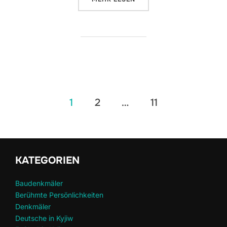
Seitennummerierung
1
2
…
11
der
Beiträge
KATEGORIEN
Baudenkmäler
Berühmte Persönlichkeiten
Denkmäler
Deutsche in Kyjiw