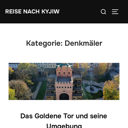
Zum
Suchen
REISE NACH KYJIW
Inhalt
SEIT
nach:
springen
Kategorie:
Denkmäler
Das Goldene Tor und seine
Umgebung