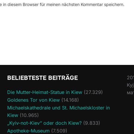
 in diesem Browser für meinen nächsten Kommentar speichern.
BELIEBTESTE BEITRÄGE
20
Ky
Die Mutter-Heimat-Statue in Kiew
(27.329)
ма
Goldenes Tor von Kiew
(14.168)
Michaelskathedrale und St. Michaelskloster in
Kiew
(10.965)
„Kyiv-not-Kiev“ oder doch Kiew?
(9.833)
Apotheke-Museum
(7.509)