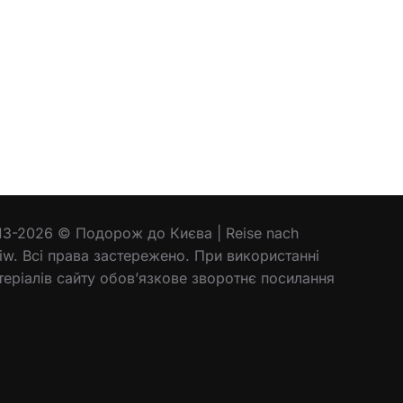
13-2026 © Подорож до Києва | Reise nach
jiw. Всі права застережено. При використанні
теріалів сайту обов’язкове зворотнє посилання