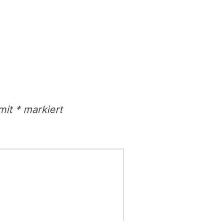
 mit
*
markiert