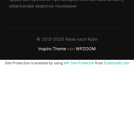
обов’язкове зворотнє посилання
© 2013-2026 Reise nach Kyjiw
Inspiro Theme
von
WPZOOM
Site Protection is enabled by using
WP Site Protector
from
Exattosoft.com