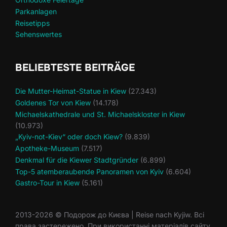
Parkanlagen
Reisetipps
Sehenswertes
BELIEBTESTE BEITRÄGE
Die Mutter-Heimat-Statue in Kiew
(27.343)
Goldenes Tor von Kiew
(14.178)
Michaelskathedrale und St. Michaelskloster in Kiew
(10.973)
„Kyiv-not-Kiev“ oder doch Kiew?
(9.839)
Apotheke-Museum
(7.517)
Denkmal für die Kiewer Stadtgründer
(6.899)
Top-5 atemberaubende Panoramen von Kyiv
(6.604)
Gastro-Tour in Kiew
(5.161)
2013-2026 © Подорож до Києва | Reise nach Kyjiw. Всі
права застережено. При використанні матеріалів сайту