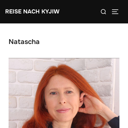
Zum
Suchen
REISE NACH KYJIW
Inhalt
SEIT
nach:
springen
Natascha