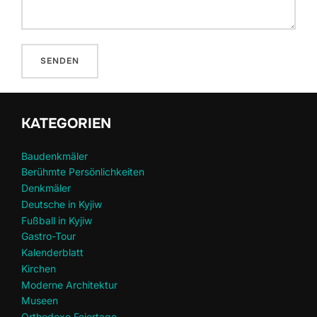
KATEGORIEN
Baudenkmäler
Berühmte Persönlichkeiten
Denkmäler
Deutsche in Kyjiw
Fußball in Kyjiw
Gastro-Tour
Kalenderblatt
Kirchen
Moderne Architektur
Museen
Orthodoxe Feiertage