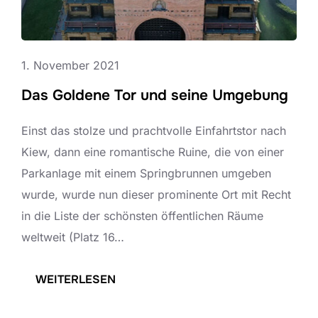
U
T
S
A
S
D
1. November 2021
I
I
S
Das Goldene Tor und seine Umgebung
O
C
N
Einst das stolze und prachtvolle Einfahrtstor nach
H
K
Kiew, dann eine romantische Ruine, die von einer
E
I
Parkanlage mit einem Springbrunnen umgeben
N
E
wurde, wurde nun dieser prominente Ort mit Recht
K
W
in die Liste der schönsten öffentlichen Räume
R
weltweit (Platz 16…
I
E
:
WEITERLESEN
G
D
S