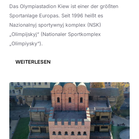
G
Das Olympiastadion Kiew ist einer der größten
D
Sportanlage Europas. Seit 1996 heißt es
E
Nazionalnyj sportywnyj komplex (NSK)
S
„Olimpijskyj“ (Nationaler Sportkomplex
E
„Olimpiysky“).
R
B
:
WEITERLESEN
E
O
U
L
T
Y
E
M
T
P
E
I
N
A
R
S