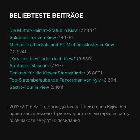
BELIEBTESTE BEITRÄGE
Die Mutter-Heimat-Statue in Kiew
(27.344)
Goldenes Tor von Kiew
(14.178)
Michaelskathedrale und St. Michaelskloster in Kiew
(10.974)
„Kyiv-not-Kiev“ oder doch Kiew?
(9.839)
Apotheke-Museum
(7.517)
Denkmal für die Kiewer Stadtgründer
(6.899)
Top-5 atemberaubende Panoramen von Kyiv
(6.604)
Gastro-Tour in Kiew
(5.161)
2013-2026 © Подорож до Києва | Reise nach Kyjiw. Всі
права застережено. При використанні матеріалів сайту
обов’язкове зворотнє посилання