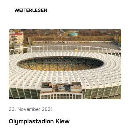
:
WEITERLESEN
D
I
E
A
U
S
S
T
E
L
L
23. November 2021
U
Olympiastadion Kiew
N