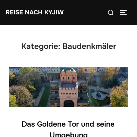
Zum
Suchen
REISE NACH KYJIW
Inhalt
SEIT
nach:
springen
Kategorie:
Baudenkmäler
Das Goldene Tor und seine
Umgebung