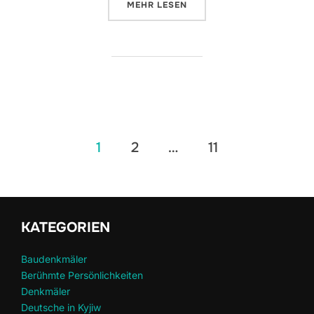
ÜBER „7 WUNDER VON KIEW UND 
MEHR
LESEN
Seitennummerierung
1
2
…
11
der
Beiträge
KATEGORIEN
Baudenkmäler
Berühmte Persönlichkeiten
Denkmäler
Deutsche in Kyjiw