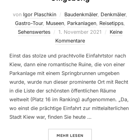
von
Igor Plaschkin
Baudenkmäler
,
Denkmäler
,
Gastro-Tour
,
Museen
,
Parkanlagen
,
Reisetipps
,
Veröffentlicht
Sehenswertes
1. November 2021
Keine
am
Kommentare
Einst das stolze und prachtvolle Einfahrtstor nach
Kiew, dann eine romantische Ruine, die von einer
Parkanlage mit einem Springbrunnen umgeben
wurde, wurde nun dieser prominente Ort mit Recht
in die Liste der schönsten öffentlichen Räume
weltweit (Platz 16 im Ranking) aufgenommen. „Da,
wo einst die prächtige Einfahrt zur mittelalterlichen
Stadt Kiew war, finden Sie heute …
ÜBER „DAS GOLDENE TOR UND 
MEHR
LESEN