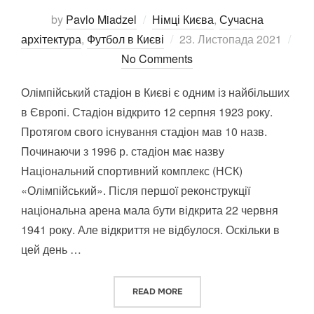
by
Pavlo Miadzel
Німці Києва
,
Сучасна
Posted
архітектура
,
Футбол в Києві
23. Листопада 2021
on
No Comments
Олімпійський стадіон в Києві є одним із найбільших
в Європі. Стадіон відкрито 12 серпня 1923 року.
Протягом свого існування стадіон мав 10 назв.
Починаючи з 1996 р. стадіон має назву
Національний спортивний комплекс (НСК)
«Олімпійський». Після першої реконструкції
національна арена мала бути відкрита 22 червня
1941 року. Але відкриття не відбулося. Оскільки в
цей день …
“ОЛІМПІЙСЬКИЙ СТАДІОН В К
READ MORE