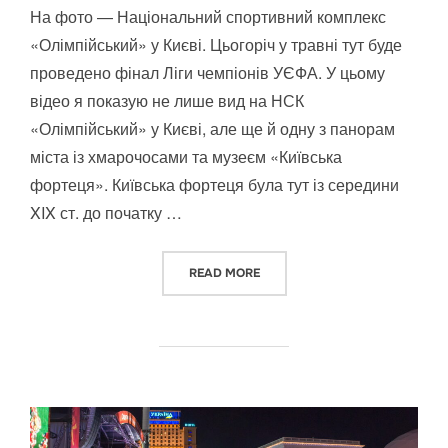
На фото — Національний спортивний комплекс
«Олімпійський» у Києві. Цьогоріч у травні тут буде
проведено фінал Ліги чемпіонів УЄФА. У цьому
відео я показую не лише вид на НСК
«Олімпійський» у Києві, але ще й одну з панорам
міста із хмарочосами та музеєм «Київська
фортеця». Київська фортеця була тут із середини
XIX ст. до початку …
“ВИД НА НСК «ОЛІМПІЙСЬКИЙ»
READ MORE