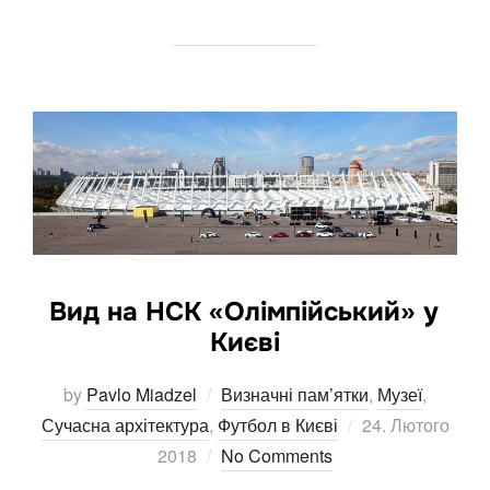
Вид на НСК «Олімпійський» у
Києві
by
Pavlo Miadzel
Визначні пам’ятки
,
Музеї
,
Posted
Сучасна архітектура
,
Футбол в Києві
24. Лютого
on
2018
No Comments