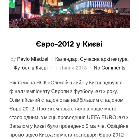
Євро-2012 у Києві
by
Pavlo Miadzel
Календар
,
Сучасна архітектура
,
Posted
Футбол в Києві
1. Липня 2013
No Comments
on
Рік тому на НСК «Олімпійський» у Києві відбувся
фінал чемпіонату Європи з футболу 2012 року.
Олімпійський стадіон став найбільшим стадіоном
Євро-2012. Протягом трьох тижнів наше місто
стало одним із місць проведення UEFA EURO 2012.
Загалом у Києві було проведено 5 матчів. Офіційне
промо-відео Києва як міста-господаря Євро-2012