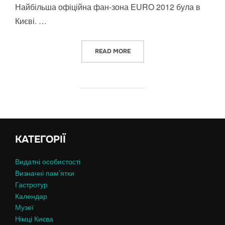
Найбільша офіційна фан-зона EURO 2012 була в
Києві. …
“ЄВРО-2012 У КИЄВІ”
READ MORE
КАТЕГОРІЇ
Видатні особистості
Визначні пам’ятки
Гастротур
Календар
Музеї
Німці Києва