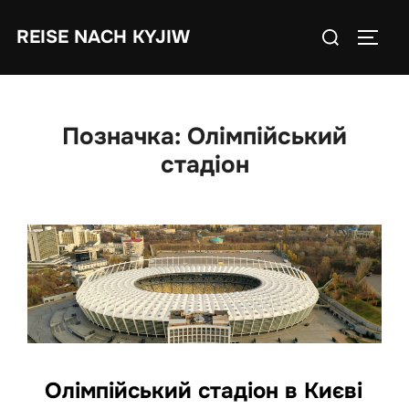
Skip
Search
REISE NACH KYJIW
to
TOGGL
for:
content
Позначка:
Олімпійський
стадіон
Олімпійський стадіон в Києві