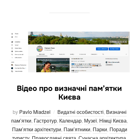
Відео про визначні пам’ятки
Києва
by
Pavlo Miadzel
Видатні особистості
,
Визначні
пам’ятки
,
Гастротур
,
Календар
,
Музеї
,
Німці Києва
,
Пам’ятки архітектури
,
Пам’ятники
,
Парки
,
Поради
туристу
,
Православні свята
,
Сучасна архітектура
,