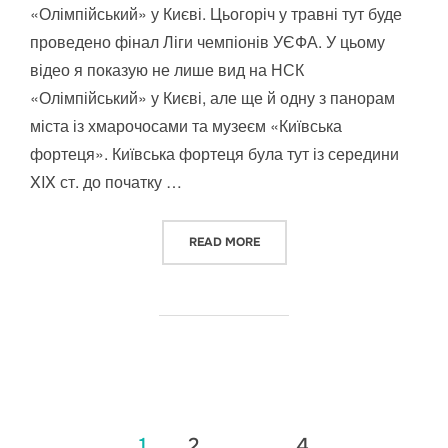
«Олімпійський» у Києві. Цьогоріч у травні тут буде
проведено фінал Ліги чемпіонів УЄФА. У цьому
відео я показую не лише вид на НСК
«Олімпійський» у Києві, але ще й одну з панорам
міста із хмарочосами та музеєм «Київська
фортеця». Київська фортеця була тут із середини
XIX ст. до початку …
“ВИД НА НСК «ОЛІМПІЙСЬКИЙ»
READ MORE
Пагінація
1
2
…
4