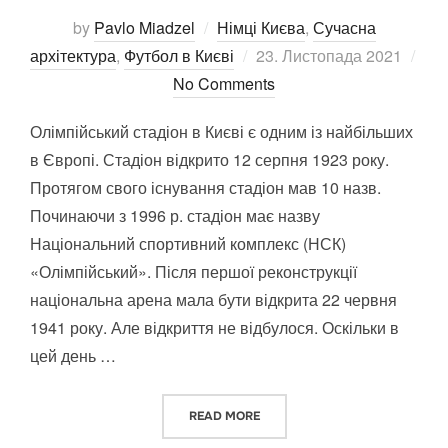
by
Pavlo Miadzel
Німці Києва
,
Сучасна
Posted
архітектура
,
Футбол в Києві
23. Листопада 2021
on
No Comments
Олімпійський стадіон в Києві є одним із найбільших
в Європі. Стадіон відкрито 12 серпня 1923 року.
Протягом свого існування стадіон мав 10 назв.
Починаючи з 1996 р. стадіон має назву
Національний спортивний комплекс (НСК)
«Олімпійський». Після першої реконструкції
національна арена мала бути відкрита 22 червня
1941 року. Але відкриття не відбулося. Оскільки в
цей день …
“ОЛІМПІЙСЬКИЙ СТАДІОН В К
READ MORE