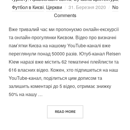
Posted
Футбол в Києві
,
Церкви
31. Березня 2020
No
on
Comments
Вже тривалий час ми пропонуємо онлайн-екскурсії
та онлайн-прогулянки Києвом. Відео про визначні
пам’ятки Києва на нашому YouTube-каналі вже
переглянули понад 50000 разів. Ютуб-канал Reisen
Kiew наразі вже містить 62 тематичні плейлисти та
616 власних відео. Кожен, хто підпишеться на наш
YouTube-канал, поділиться цим дописом та
залишить коментарі до 5 відео, отримає знижку
50% на нашу …
“ВІДЕО ПРО ВИЗНАЧНІ ПАМ’Я
READ MORE