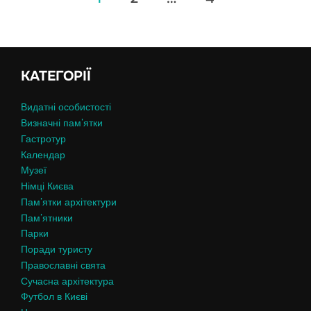
записів
КАТЕГОРІЇ
Видатні особистості
Визначні пам’ятки
Гастротур
Календар
Музеї
Німці Києва
Пам’ятки архітектури
Пам’ятники
Парки
Поради туристу
Православні свята
Сучасна архітектура
Футбол в Києві