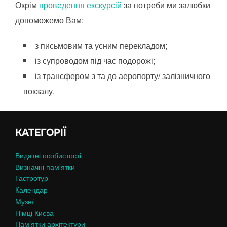
Окрім
проведення екскурсій
за потреби ми залюбки
допоможемо Вам:
з письмовим та усним перекладом;
із супроводом під час подорожі;
із трансфером з та до аеропорту/ залізничного
вокзалу.
КАТЕГОРІЇ
Видатні особистості
Визначні пам’ятки
Гастротур
Календар
Музеї
Німці Києва
Пам’ятки архітектури