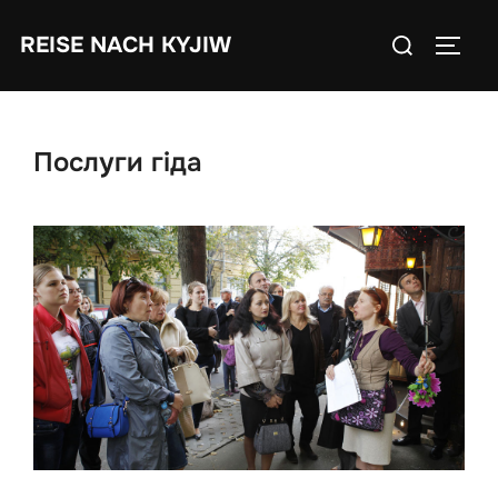
Skip
Search
REISE NACH KYJIW
to
TOGGL
for:
content
Послуги гіда