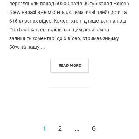
переглянули понад 50000 разів. Ютуб-канал Reisen
Kiew наразі вже містить 62 тематичні плейлисти та
616 власних відео. Кожен, хто підпишеться на наш
YouTube-канал, поділиться цим дописом та
залишить коментарі до 5 відео, отримає знижку
50% на нашу …
“ВІДЕО ПРО ВИЗНАЧНІ ПАМ’Я
READ MORE
Пагінація
1
2
…
6
записів