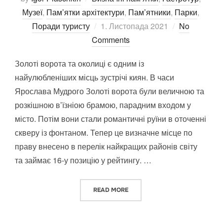
Музеї
,
Пам’ятки архітектури
,
Пам’ятники
,
Парки
,
Posted
Поради туристу
1. Листопада 2021
No
on
Comments
Золоті ворота та околиці є одним із
найулюбленіших місць зустрічі киян. В часи
Ярослава Мудрого Золоті ворота були величною та
розкішною в’їзніою брамою, парадним входом у
місто. Потім вони стали романтичні руїни в оточенні
скверу із фонтаном. Тепер це визначне місце по
праву внесено в перелік найкращих районів світу
та займає 16-у позицію у рейтингу. …
“ЗОЛОТІ ВОРОТА ТА ОКОЛИЦІ”
READ MORE