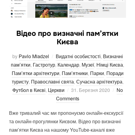
Відео про визначні пам’ятки
Києва
by
Pavlo Miadzel
Видатні особистості
,
Визначні
пам’ятки
,
Гастротур
,
Календар
,
Музеї
,
Німці Києва
,
Пам’ятки архітектури
,
Пам’ятники
,
Парки
,
Поради
туристу
,
Православні свята
,
Сучасна архітектура
,
Posted
Футбол в Києві
,
Церкви
31. Березня 2020
No
on
Comments
Вже тривалий час ми пропонуємо онлайн-екскурсії
та онлайн-прогулянки Києвом. Відео про визначні
пам’ятки Києва на нашому YouTube-каналі вже