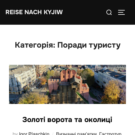
Skip
Search
REISE NACH KYJIW
to
TOGGL
for:
content
Категорія:
Поради туристу
Золоті ворота та околиці
by
Igor Plaschkin
Визначні пам’ятки
,
Гастротур
,