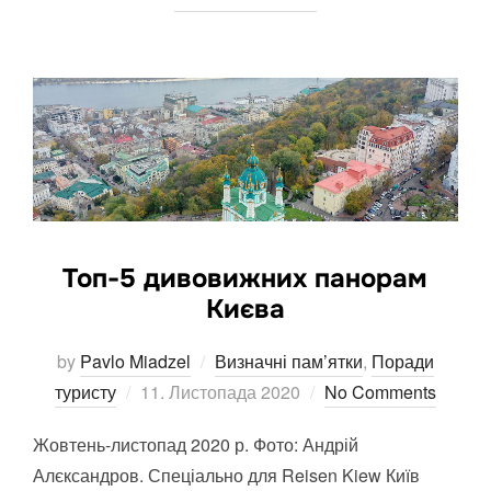
Топ-5 дивовижних панорам
Києва
by
Pavlo Miadzel
Визначні пам’ятки
,
Поради
Posted
туристу
11. Листопада 2020
No Comments
on
Жовтень-листопад 2020 р. Фото: Андрій
Алєксандров. Спеціально для Reisen Kiew Київ