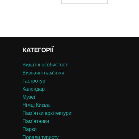
КАТЕГОРІЇ
Видатні особистості
Визначні пам’ятки
Гастротур
Календар
Музеї
Німці Києва
Пам’ятки архітектури
Пам’ятники
Парки
Поради туристу