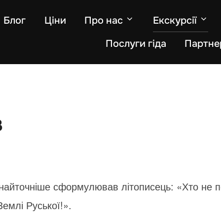
Блог
Ціни
Про нас
Екскурсії
Послуги гіда
Партне
в
найточніше сформулював літописець: «Хто не п
Землі Руської!».