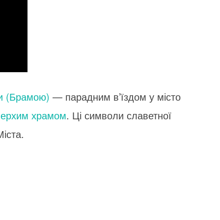
и (Брамою)
— парадним в’їздом у місто
верхим храмом
. Ці символи славетної
Міста.