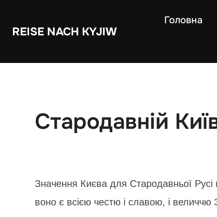
Skip
Головна
to
REISE NACH KYJIW
content
Стародавній Киї
Значення Києва для Стародавньої Русі 
воно є всією честю і славою, і величчю 