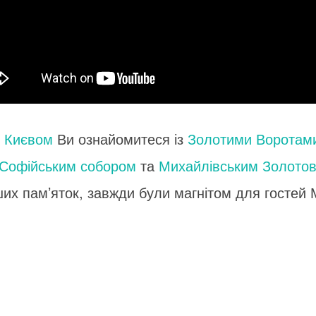
 Києвом
Ви ознайомитеся із
Золотими Воротам
Софійським собором
та
Михайлівським Золото
нших пам’яток, завжди були магнітом для гостей 