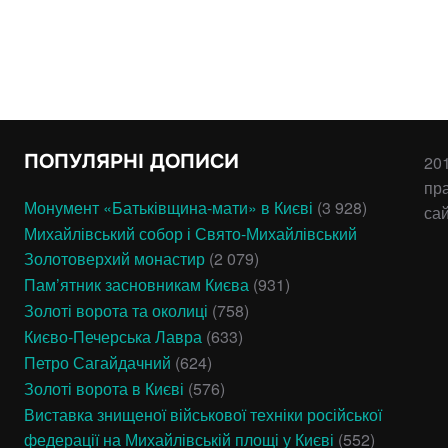
ПОПУЛЯРНІ ДОПИСИ
201
пр
Монумент «Батьківщина-мати» в Києві
(3 928)
са
Михайлівський собор і Свято-Михайлівський
Золотоверхий монастир
(2 079)
Пам’ятник засновникам Києва
(931)
Золоті ворота та околиці
(758)
Києво-Печерська Лавра
(633)
Петро Сагайдачний
(624)
Золоті ворота в Києві
(576)
Виставка знищеної військової техніки російської
федерації на Михайлівській площі у Києві
(552)