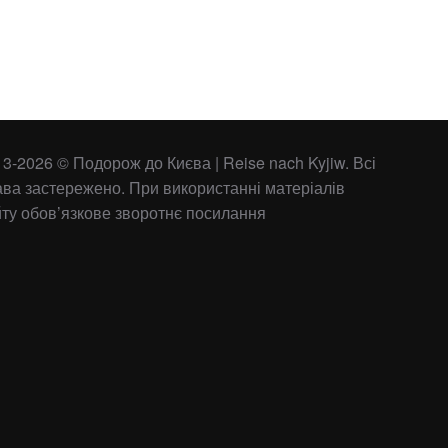
3-2026 © Подорож до Києва | Reise nach Kyjiw. Всі
ава застережено. При використанні матеріалів
йту обов’язкове зворотнє посилання