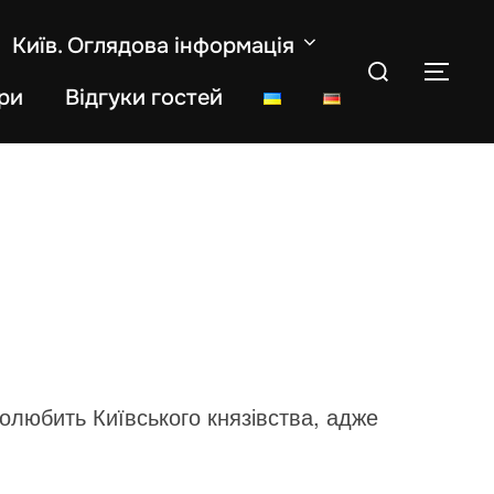
Київ. Оглядова інформація
Search
TOG
for:
ри
Відгуки гостей
олюбить Київського князівства, адже