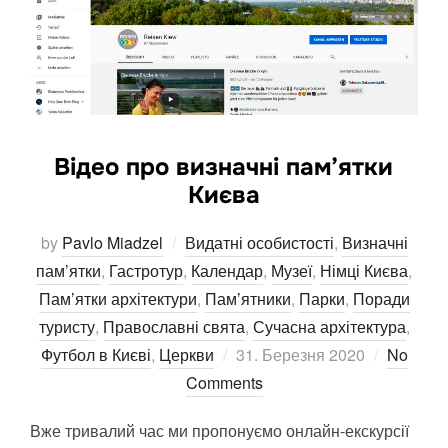
Відео про визначні пам’ятки
Києва
by
Pavlo Miadzel
Видатні особистості
,
Визначні
пам’ятки
,
Гастротур
,
Календар
,
Музеї
,
Німці Києва
,
Пам’ятки архітектури
,
Пам’ятники
,
Парки
,
Поради
туристу
,
Православні свята
,
Сучасна архітектура
,
Posted
Футбол в Києві
,
Церкви
31. Березня 2020
No
on
Comments
Вже тривалий час ми пропонуємо онлайн-екскурсії