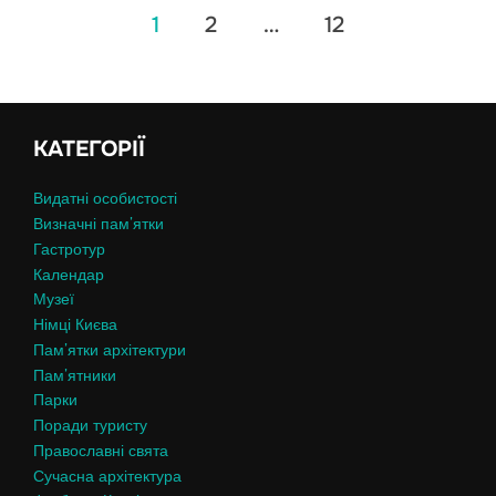
Пагінація
1
2
…
12
записів
КАТЕГОРІЇ
Видатні особистості
Визначні пам’ятки
Гастротур
Календар
Музеї
Німці Києва
Пам’ятки архітектури
Пам’ятники
Парки
Поради туристу
Православні свята
Сучасна архітектура