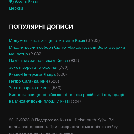
Футбол в Києві
Церкви
ПОПУЛЯРНІ ДОПИСИ
Монумент «Батьківщина-мати» в Києві
(3 933)
Михайлівський собор і Свято-Михайлівський Золотоверхий
монастир
(2 082)
Пам’ятник засновникам Києва
(933)
Золоті ворота та околиці
(760)
Києво-Печерська Лавра
(636)
Петро Сагайдачний
(626)
Золоті ворота в Києві
(580)
Виставка знищеної військової техніки російської федерації
на Михайлівській площі у Києві
(554)
2013-2026 © Подорож до Києва | Reise nach Kyjiw. Всі
права застережено. При використанні матеріалів сайту
обов’язкове зворотнє посилання