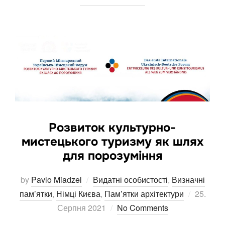
Розвиток культурно-
мистецького туризму як шлях
для порозуміння
by
Pavlo Miadzel
Видатні особистості
,
Визначні
Posted
пам’ятки
,
Німці Києва
,
Пам’ятки архітектури
25.
on
Серпня 2021
No Comments