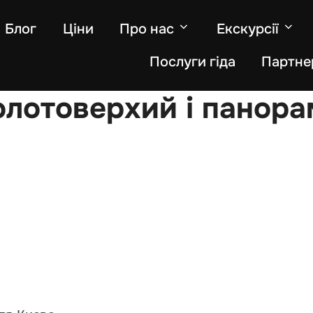
Блог
Ціни
Про нас
Екскурсії
Послуги гіда
Партне
лотоверхий і панора