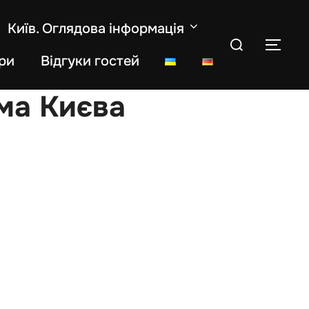
Київ. Оглядова інформація
Search
TOG
for:
ри
Відгуки гостей
ма Києва