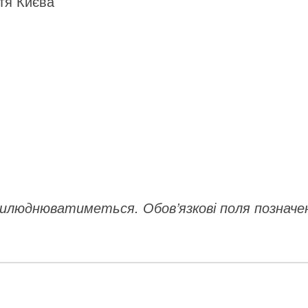
тя Києва
прилюднюватиметься.
Обов’язкові поля позначе