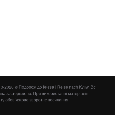
3-2026 © Подорож до Києва | Reise nach Kyjiw. Всі
ава застережено. При використанні матеріалів
йту обов’язкове зворотнє посилання