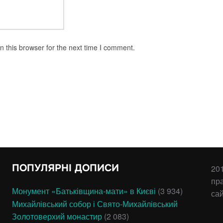
 this browser for the next time I comment.
ПОПУЛЯРНІ ДОПИСИ
201
пр
Монумент «Батьківщина-мати» в Києві
(3 934)
са
Михайлівський собор і Свято-Михайлівський
Золотоверхий монастир
(2 083)