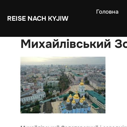
Skip
Головна
to
REISE NACH KYJIW
content
Михайлівський Зо