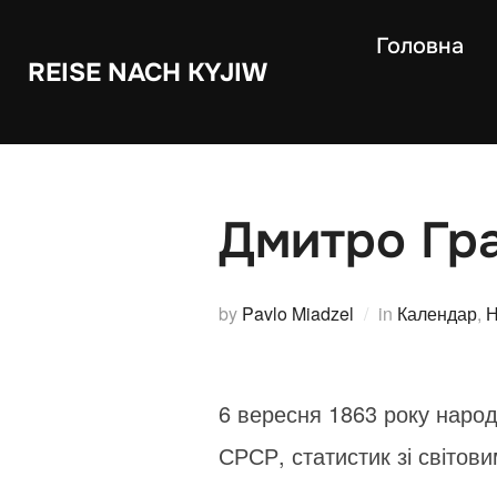
Skip
Головна
to
REISE NACH KYJIW
content
Дмитро Гр
by
Pavlo Miadzel
in
Календар
,
Н
6 вересня 1863 року народ
СРСР, статистик зі світов