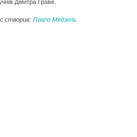
 учнів Дмитра Граве.
с створив:
Павло Мядзель