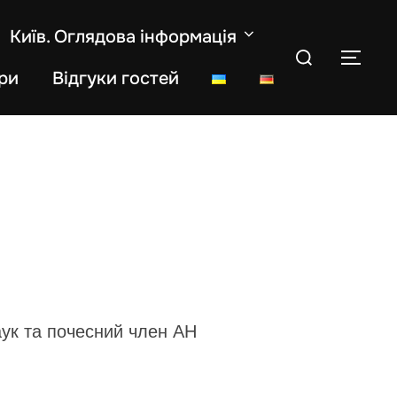
Київ. Оглядова інформація
Search
TOG
for:
ри
Відгуки гостей
аук та почесний член АН