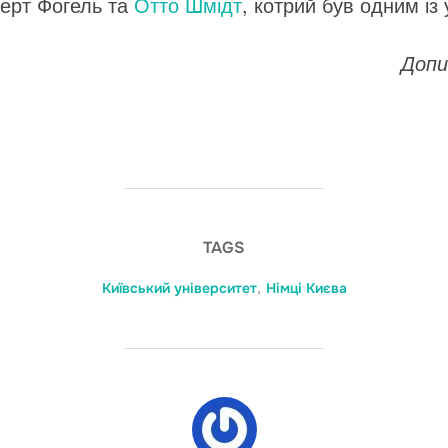
ерт Фогель та
Отто Шмідт
, котрий був одним із
Допи
TAGS
Київський університет
,
Німці Києва
POST AUTHOR