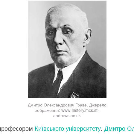
Дмитро Олександрович Граве. Джерело
зображення: www-history.mcs.st-
andrews.ac.uk
в професором
Київського університету
.
Дмитро Ол