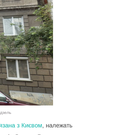
ядзель
’язана з Києвом
, належать