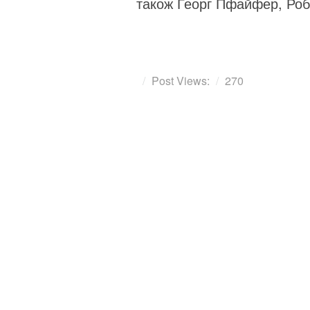
також Георг Пфайфер, Роб
Post Views:
270