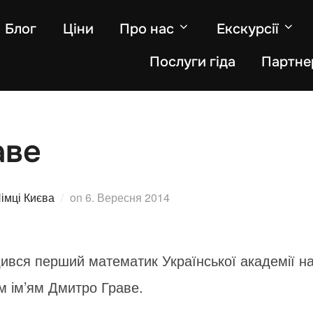
Блог
Ціни
Про нас
Екскурсії
Послуги гіда
Партне
аве
Posted
імці Києва
on
6. Вересня 2014
on
ився перший математик Української академії н
им ім’ям Дмитро Граве.