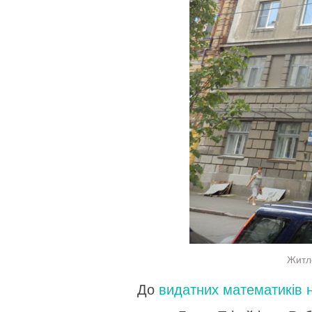
Житло
До
видатних математиків н