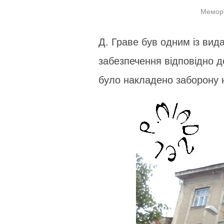
Меморі
Д. Граве був одним із вида
забезпечення відповідно д
було накладено заборону н