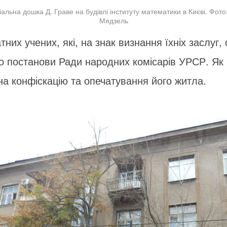
альна дошка Д. Граве на будівлі інституту математики в Києві. Фото
Мядзель
тних учених, які, на знак визнання їхніх заслуг
о постанови Ради народних комісарів УРСР. Як 
а конфіскацію та опечатування його житла.