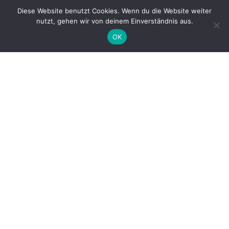
Diese Website benutzt Cookies. Wenn du die Website weiter
nutzt, gehen wir von deinem Einverständnis aus.
OK
Die Winterzeit
ist eine gute Zeit, um verborgene
Merkmale und prachtvolle Kleinigkeiten der
Architektur zu betrachten, denn eben jetzt eröffnen
sich schöne Perspektiven, und das Grüne stört uns
nicht, auf neue Weise Kyjiw für sich zu entdecken.
Nach einem
Spaziergang durch die Stadt
ist Winter
gute Zeit, um auch einige
Museen
zu besuchen, wo
man sich erwärmen und einige wirklich sehr seltene
Kunst-Perlen finden kann.
Heute können wir mit Ihnen ins Warwara und