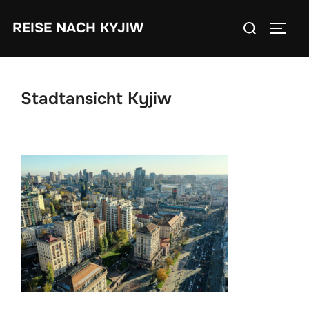
Zum
Suchen
REISE NACH KYJIW
Inhalt
SEIT
nach:
springen
Stadtansicht Kyjiw