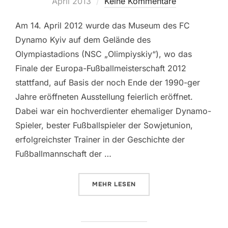
am
April 2013
Keine Kommentare
Am 14. April 2012 wurde das Museum des FC
Dynamo Kyiv auf dem Gelände des
Olympiastadions (NSC „Olimpiyskiy“), wo das
Finale der Europa-Fußballmeisterschaft 2012
stattfand, auf Basis der noch Ende der 1990-ger
Jahre eröffneten Ausstellung feierlich eröffnet.
Dabei war ein hochverdienter ehemaliger Dynamo-
Spieler, bester Fußballspieler der Sowjetunion,
erfolgreichster Trainer in der Geschichte der
Fußballmannschaft der …
ÜBER „MUSEUM DES FC DYNAMO
MEHR
LESEN