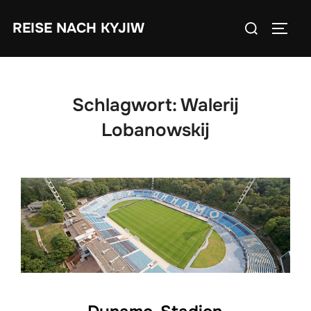
Zum
Suchen
REISE NACH KYJIW
Inhalt
SEIT
nach:
springen
Schlagwort:
Walerij
Lobanowskij