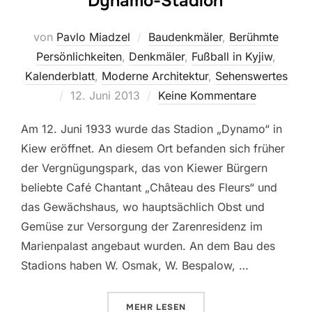
Dynamo-Stadion
von
Pavlo Miadzel
Baudenkmäler
,
Berühmte
Persönlichkeiten
,
Denkmäler
,
Fußball in Kyjiw
,
Kalenderblatt
,
Moderne Architektur
,
Sehenswertes
Veröffentlicht
12. Juni 2013
Keine Kommentare
am
Am 12. Juni 1933 wurde das Stadion „Dynamo“ in
Kiew eröffnet. An diesem Ort befanden sich früher
der Vergnügungspark, das von Kiewer Bürgern
beliebte Café Chantant „Château des Fleurs“ und
das Gewächshaus, wo hauptsächlich Obst und
Gemüse zur Versorgung der Zarenresidenz im
Marienpalast angebaut wurden. An dem Bau des
Stadions haben W. Osmak, W. Bespalow, …
ÜBER „DYNAMO-STADION“
MEHR
LESEN