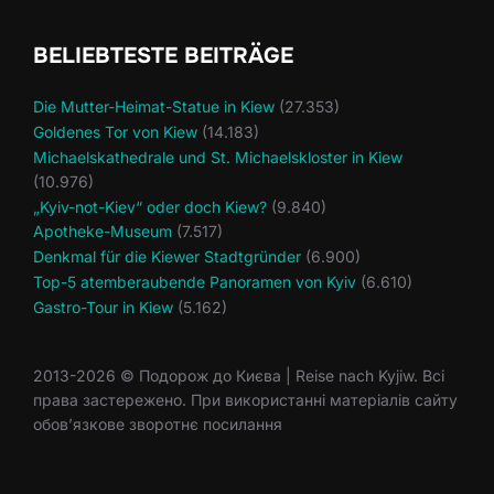
BELIEBTESTE BEITRÄGE
Die Mutter-Heimat-Statue in Kiew
(27.353)
Goldenes Tor von Kiew
(14.183)
Michaelskathedrale und St. Michaelskloster in Kiew
(10.976)
„Kyiv-not-Kiev“ oder doch Kiew?
(9.840)
Apotheke-Museum
(7.517)
Denkmal für die Kiewer Stadtgründer
(6.900)
Top-5 atemberaubende Panoramen von Kyiv
(6.610)
Gastro-Tour in Kiew
(5.162)
2013-2026 © Подорож до Києва | Reise nach Kyjiw. Всі
права застережено. При використанні матеріалів сайту
обов’язкове зворотнє посилання