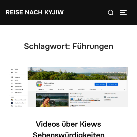
Zum
Suchen
REISE NACH KYJIW
Inhalt
SEIT
nach:
springen
Schlagwort:
Führungen
Videos über Kiews
Sehenswürdigkeiten