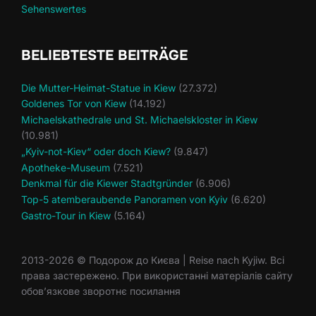
Sehenswertes
BELIEBTESTE BEITRÄGE
Die Mutter-Heimat-Statue in Kiew
(27.372)
Goldenes Tor von Kiew
(14.192)
Michaelskathedrale und St. Michaelskloster in Kiew
(10.981)
„Kyiv-not-Kiev“ oder doch Kiew?
(9.847)
Apotheke-Museum
(7.521)
Denkmal für die Kiewer Stadtgründer
(6.906)
Top-5 atemberaubende Panoramen von Kyiv
(6.620)
Gastro-Tour in Kiew
(5.164)
2013-2026 © Подорож до Києва | Reise nach Kyjiw. Всі
права застережено. При використанні матеріалів сайту
обов’язкове зворотнє посилання