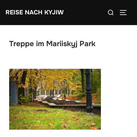
Zum
Suchen
REISE NACH KYJIW
Inhalt
SEIT
nach:
springen
Treppe im Mariiskyj Park