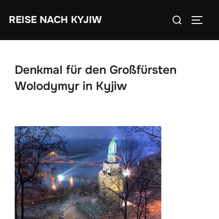
Zum
Suchen
REISE NACH KYJIW
Inhalt
SEIT
nach:
springen
Denkmal für den Großfürsten
Wolodymyr in Kyjiw