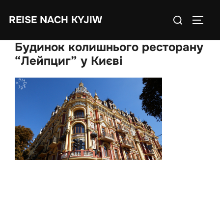
Skip
Search
REISE NACH KYJIW
to
TOGGL
for:
content
Будинок колишнього ресторану
“Лейпциг” у Києві