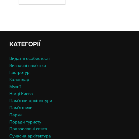
КАТЕГОРІЇ
Видатні особистості
Визначні пам’ятки
Гастротур
Календар
Музеї
Німці Києва
Пам’ятки архітектури
Пам’ятники
Парки
Поради туристу
Православні свята
Сучасна архітектура