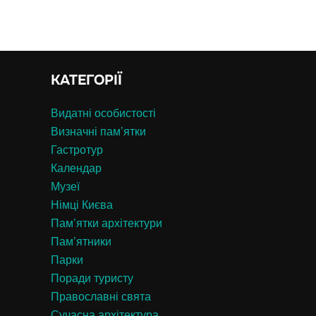
КАТЕГОРІЇ
Видатні особистості
Визначні пам’ятки
Гастротур
Календар
Музеї
Німці Києва
Пам’ятки архітектури
Пам’ятники
Парки
Поради туристу
Православні свята
Сучасна архітектура