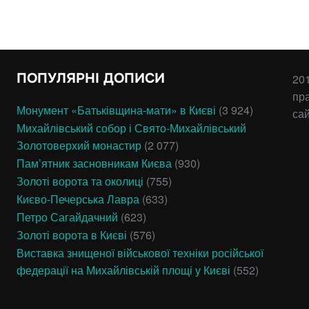
ПОПУЛЯРНІ ДОПИСИ
201
пр
Монумент «Батьківщина-мати» в Києві
(3 924)
са
Михайлівський собор і Свято-Михайлівський
Золотоверхий монастир
(2 077)
Пам’ятник засновникам Києва
(930)
Золоті ворота та околиці
(755)
Києво-Печерська Лавра
(633)
Петро Сагайдачний
(623)
Золоті ворота в Києві
(576)
Виставка знищеної військової техніки російської
федерації на Михайлівській площі у Києві
(552)