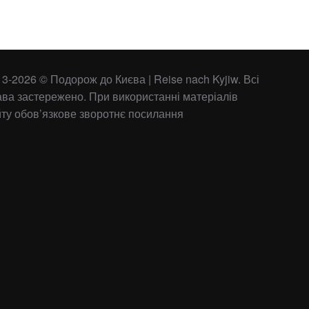
3-2026 © Подорож до Києва | Reise nach Kyjiw. Всі
ава застережено. При використанні матеріалів
йту обов’язкове зворотнє посилання