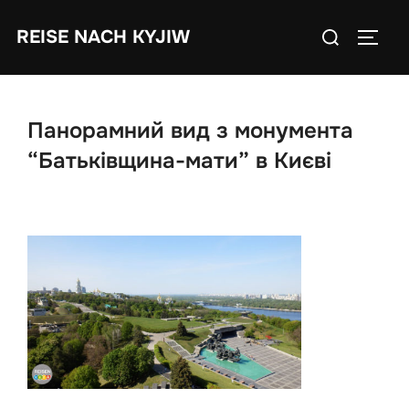
Skip
Search
REISE NACH KYJIW
to
TOGGL
for:
content
Панорамний вид з монумента
“Батьківщина-мати” в Києві