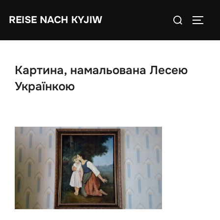
Skip
Search
REISE NACH KYJIW
to
TOGGL
for:
content
Картина, намальована Лесею
Українкою