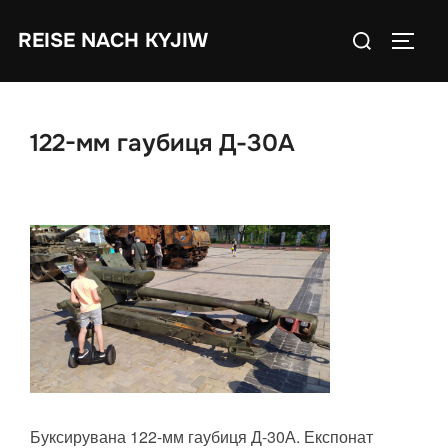
Skip
Search
REISE NACH KYJIW
to
TOGGL
for:
content
122-мм гаубиця Д-30А
Буксирувана 122-мм гаубиця Д-30А. Експонат