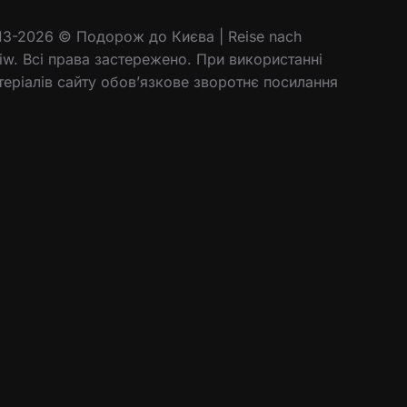
13-2026 © Подорож до Києва | Reise nach
jiw. Всі права застережено. При використанні
теріалів сайту обов’язкове зворотнє посилання