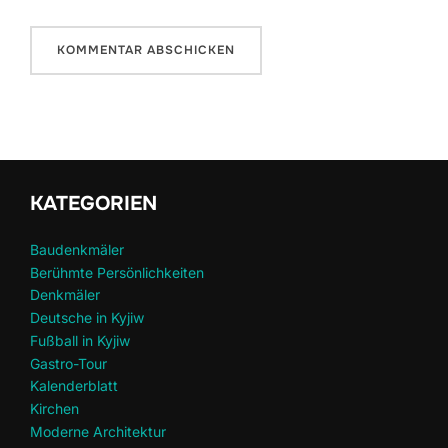
KATEGORIEN
Baudenkmäler
Berühmte Persönlichkeiten
Denkmäler
Deutsche in Kyjiw
Fußball in Kyjiw
Gastro-Tour
Kalenderblatt
Kirchen
Moderne Architektur