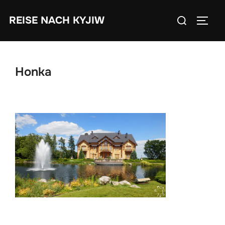
Zum
Suchen
REISE NACH KYJIW
Inhalt
SEIT
nach:
springen
Honka