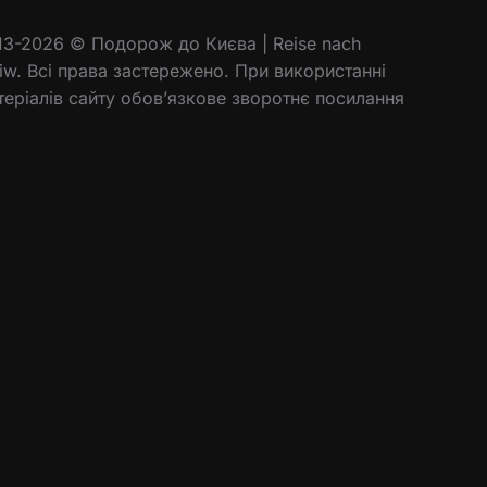
13-2026 © Подорож до Києва | Reise nach
jiw. Всі права застережено. При використанні
теріалів сайту обов’язкове зворотнє посилання