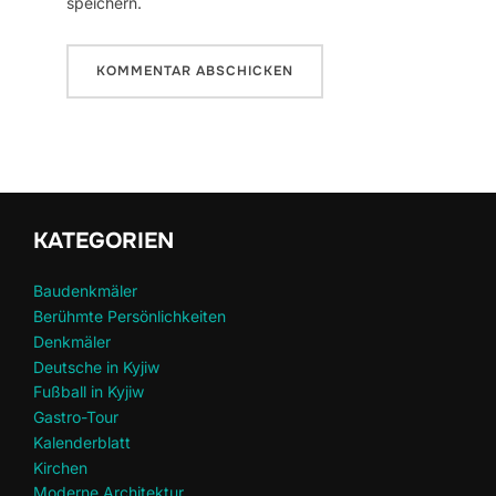
speichern.
KATEGORIEN
Baudenkmäler
Berühmte Persönlichkeiten
Denkmäler
Deutsche in Kyjiw
Fußball in Kyjiw
Gastro-Tour
Kalenderblatt
Kirchen
Moderne Architektur