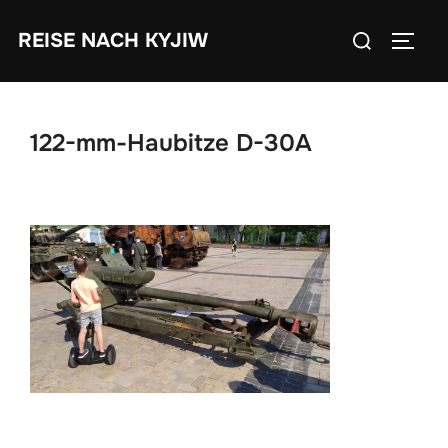
Zum
Suchen
REISE NACH KYJIW
Inhalt
SEIT
nach:
springen
122-mm-Haubitze D-30A